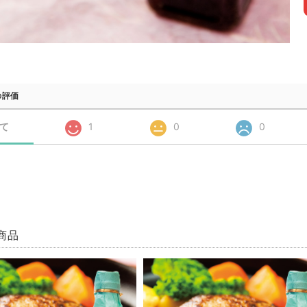
の評価
て
1
0
0
商品