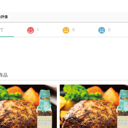
の評価
て
1
0
0
商品