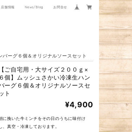
店舗情報
News/Blog
お問合せ
ンバーグ６個＆オリジナルソースセット
【ご自宅用・大サイズ２００ｇ×
６個】ムッシュさかい冷凍生ハン
バーグ６個＆オリジナルソースセ
ット
¥4,900
朝に挽いた牛ミンチをその日のうちに味付け
し、真空・冷凍しております。